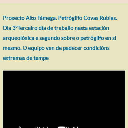
Proxecto Alto Támega. Petróglifo Covas Rubias.
Día 3ºTerceiro día de traballo nesta estación
arqueolóxica e segundo sobre o petróglifo en si
mesmo. O equipo ven de padecer condicións
extremas de tempe