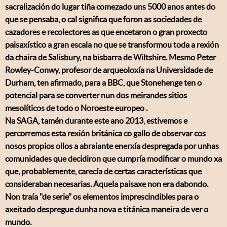
sacralización do lugar tiña comezado uns 5000 anos antes do
que se pensaba, o cal significa que foron as sociedades de
cazadores e recolectores as que encetaron o gran proxecto
paisaxístico a gran escala no que se transformou toda a rexión
da chaira de Salisbury, na bisbarra de Wiltshire. Mesmo Peter
Rowley-Conwy, profesor de arqueoloxía na Universidade de
Durham, ten afirmado, para a BBC, que Stonehenge ten o
potencial para se converter nun dos meirandes sitios
mesolíticos de todo o Noroeste europeo .
Na SAGA, tamén durante este ano 2013, estivemos e
percorremos esta rexión británica co gallo de observar cos
nosos propios ollos a abraiante enerxía despregada por unhas
comunidades que decidiron que cumpría modificar o mundo xa
que, probablemente, carecía de certas características que
consideraban necesarias. Aquela paisaxe non era dabondo.
Non traía "de serie" os elementos imprescindibles para o
axeitado despregue dunha nova e titánica maneira de ver o
mundo.