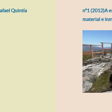
afael Quintía
nº1 (2012)A e
material e in