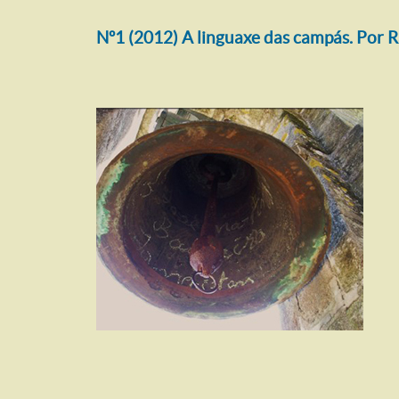
Nº1 (2012) A linguaxe das campás. Por R