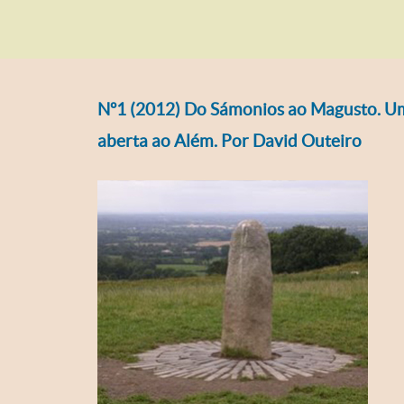
Nº1 (2012) Do Sámonios ao Magusto. U
aberta ao Além. Por David Outeiro