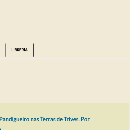
LIBRERÍA
Pandigueiro nas Terras de Trives. Por
a