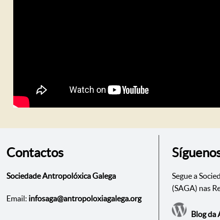
Contactos
Sígueno
Sociedade Antropolóxica Galega
Segue a Socie
(SAGA) nas Re
Email:
infosaga@antropoloxiagalega.org
Blog da 