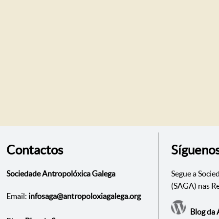
Contactos
Sígueno
Sociedade Antropolóxica Galega
Segue a Socie
(SAGA) nas Re
Email:
infosaga@antropoloxiagalega.org
Blog da 