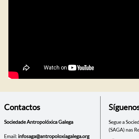
Contactos
Sígueno
Sociedade Antropolóxica Galega
Segue a Socie
(SAGA) nas Re
Email:
infosaga@antropoloxiagalega.org