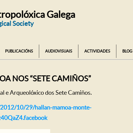
ropolóxica Galega
ical Society
PUBLICACIÓNS
AUDIOVISUAIS
ACTIVIDADES
BLOG
A NOS “SETE CAMIÑOS”
l e Arqueolóxico dos Sete Camiños.
ra/2012/10/29/hallan-mamoa-monte-
z40QaZ4.facebook